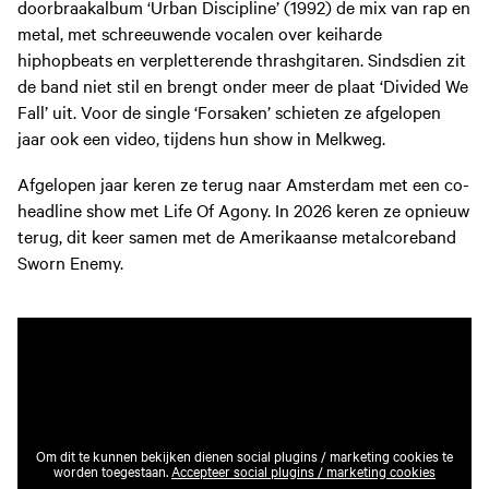
doorbraakalbum ‘Urban Discipline’ (1992) de mix van rap en
metal, met schreeuwende vocalen over keiharde
hiphopbeats en verpletterende thrashgitaren. Sindsdien zit
de band niet stil en brengt onder meer de plaat ‘Divided We
Fall’ uit. Voor de single ‘Forsaken’ schieten ze afgelopen
jaar ook een video, tijdens hun show in Melkweg.
Afgelopen jaar keren ze terug naar Amsterdam met een co-
headline show met Life Of Agony. In 2026 keren ze opnieuw
terug, dit keer samen met de Amerikaanse metalcoreband
Sworn Enemy.
Om dit te kunnen bekijken dienen social plugins / marketing cookies te
worden toegestaan.
Accepteer social plugins / marketing cookies