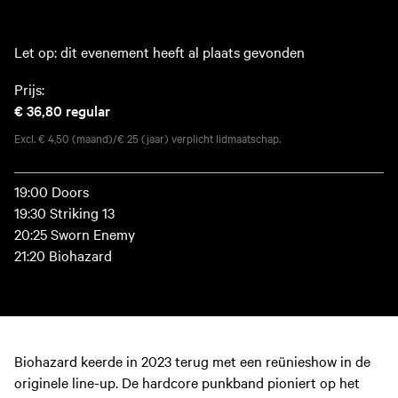
Let op: dit evenement heeft al plaats gevonden
Prijs:
€ 36,80
regular
Excl. € 4,50 (maand)/€ 25 (jaar) verplicht lidmaatschap.
19:00 Doors
19:30 Striking 13
20:25 Sworn Enemy
21:20 Biohazard
Biohazard keerde in 2023 terug met een reünieshow in de
originele line-up. De hardcore punkband pioniert op het