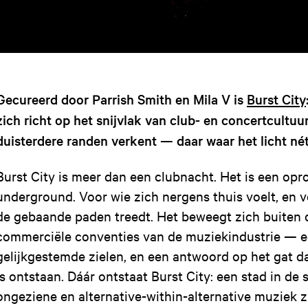
Gecureerd door Parrish Smith en Mila V is
Burst City
zich richt op het snijvlak van club- en concertcultuur
duisterdere randen verkent — daar waar het licht nét
Burst City is meer dan een clubnacht. Het is een opr
underground. Voor wie zich nergens thuis voelt, en 
de gebaande paden treedt. Het beweegt zich buiten
commerciële conventies van de muziekindustrie — e
gelijkgestemde zielen, en een antwoord op het gat 
is ontstaan. Dáár ontstaat Burst City: een stad in de 
ongeziene en alternative-within-alternative muziek z