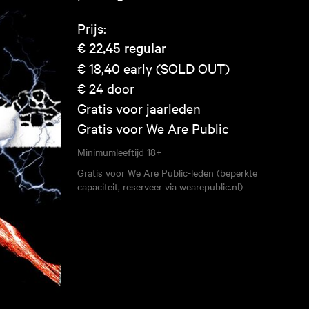
Prijs:
€ 22,45
regular
€ 18,40
early (SOLD OUT)
€ 24
door
Gratis voor jaarleden
Gratis voor We Are Public
Minimumleeftijd
18+
Gratis voor We Are Public-leden (beperkte
capaciteit, reserveer via wearepublic.nl)