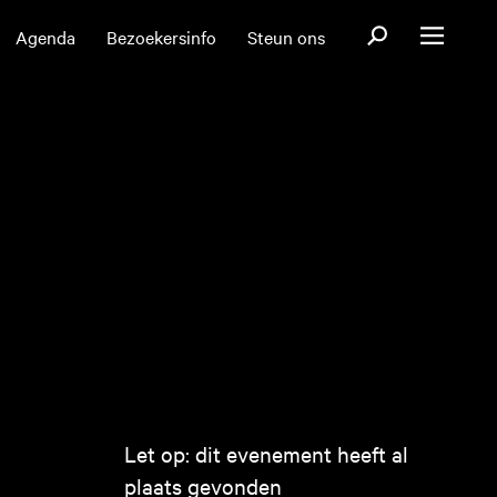
Open zoekformul
Agenda
Bezoekersinfo
Steun ons
Open menu
Let op: dit evenement heeft al
plaats gevonden