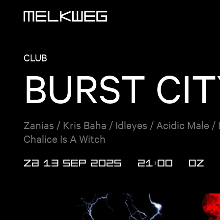
Logo, naar home
CLUB
BURST CIT
Zanias / Kris Baha / Idleyes / Acidic Male 
Chalice Is A Witch
ZA 13 SEP 2025
21:00
OZ