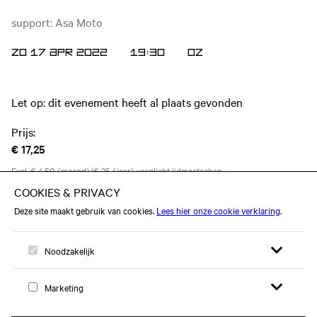
support: Asa Moto
ZO 17 APR 2022
19:30
OZ
Let op: dit evenement heeft al plaats gevonden
Prijs:
€ 17,25
Excl. € 4,50 (maand)/€ 25 (jaar) verplicht lidmaatschap.
Dit evenement vond plaats op zondag 17 april 2022