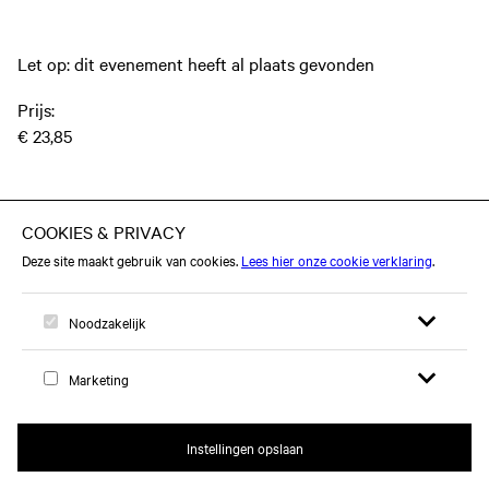
Let op: dit evenement heeft al plaats gevonden
Prijs:
€ 23,85
Dit evenement vond plaats op dinsdag 27 november 2018
Open zoekfor
Open me
Logo, naar home