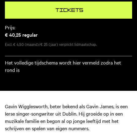
Tickets
Prijs:
€ 40,25
regular
Excl. € 4,50 (maand)/€ 25 (jaar) verplicht lidmaatschap.
Het volledige tijdschema wordt hier vermeld zodra het
rond is
Gavin Wigglesworth, beter bekend als Gavin James, is een
Ierse singer-songwriter uit Dublin. Hij groeide op in een
muzikale familie en begon al op jonge leeftijd met het
schrijven en spelen van eigen nummers.