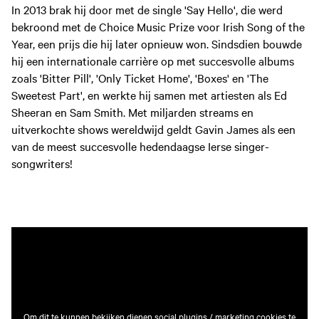
In 2013 brak hij door met de single 'Say Hello', die werd
bekroond met de Choice Music Prize voor Irish Song of the
Year, een prijs die hij later opnieuw won. Sindsdien bouwde
hij een internationale carrière op met succesvolle albums
zoals 'Bitter Pill', 'Only Ticket Home', 'Boxes' en 'The
Sweetest Part', en werkte hij samen met artiesten als Ed
Sheeran en Sam Smith. Met miljarden streams en
uitverkochte shows wereldwijd geldt Gavin James als een
van de meest succesvolle hedendaagse Ierse singer-
songwriters!
Om dit te kunnen bekijken dienen social plugins / marketing cookies te