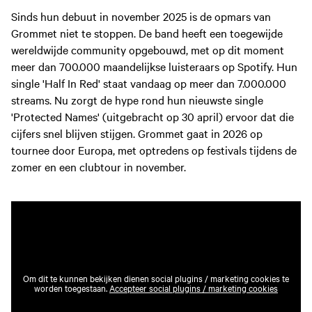
Sinds hun debuut in november 2025 is de opmars van
Grommet niet te stoppen. De band heeft een toegewijde
wereldwijde community opgebouwd, met op dit moment
meer dan 700.000 maandelijkse luisteraars op Spotify. Hun
single 'Half In Red' staat vandaag op meer dan 7.000.000
streams. Nu zorgt de hype rond hun nieuwste single
'Protected Names' (uitgebracht op 30 april) ervoor dat die
cijfers snel blijven stijgen. Grommet gaat in 2026 op
tournee door Europa, met optredens op festivals tijdens de
zomer en een clubtour in november.
Om dit te kunnen bekijken dienen social plugins / marketing cookies te
worden toegestaan.
Accepteer social plugins / marketing cookies