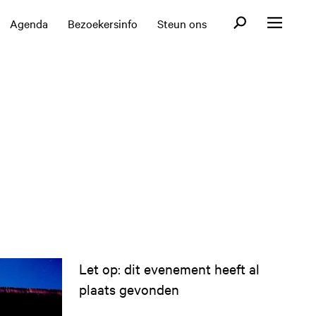
Open zoekformul
Agenda
Bezoekersinfo
Steun ons
Open menu
Let op: dit evenement heeft al
plaats gevonden