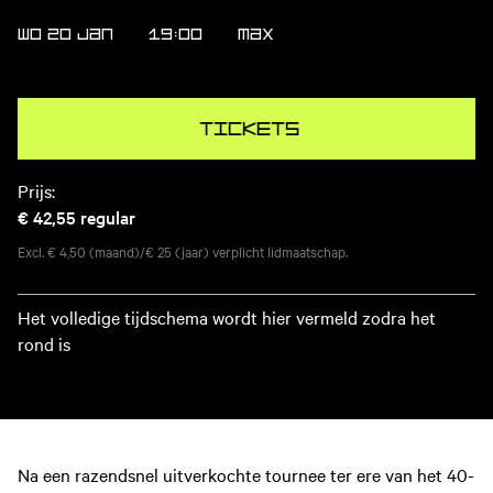
WO 20 JAN
19:00
MAX
Tickets
Prijs:
€ 42,55
regular
Excl. € 4,50 (maand)/€ 25 (jaar) verplicht lidmaatschap.
Het volledige tijdschema wordt hier vermeld zodra het
rond is
Na een razendsnel uitverkochte tournee ter ere van het 40-