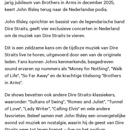
jarig jubileum van Brothers in Arms in december 2025,
keert John Illsley terug naar de Nederlandse podia.
John Illsley, oprichter en bassist van de legendarische band
Dire Straits, geeft vier exclusieve concerten in Nederland
om de muziek van Dire Straits te vieren.
Dit is een zeldzame kans om de tijdloze muziek van Dire
Straits live te horen, uitgevoerd door een van de originele
leden. Fans kunnen Johns kenmerkende, basgedreven
sound ervaren op nummers als "Money for Nothing", "Walk
of Life", "So Far Away" en de krachtige titelsong "Brothers
in Arms".
De shows bevatten ook andere Dire Straits-klassiekers,
waaronder: "Sultans of Swing", "Romeo and Juliet", "Tunnel
of Love", "Lady Writer", "Calling Elvis" en vele andere
favorieten. Beleef samen met John Illsley een onvergetelijke
avond vol muziek en nostalgie, waarin hij de geest van Dire
Straits weer tot leven brengt – live op het podium.