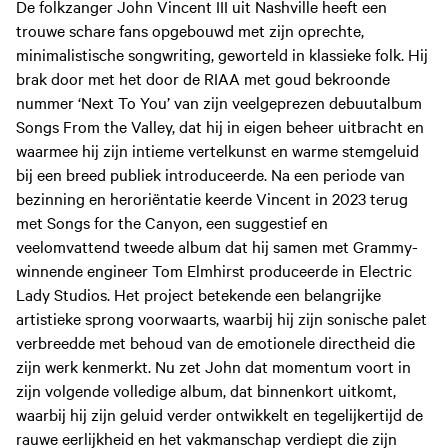
De folkzanger John Vincent III uit Nashville heeft een
trouwe schare fans opgebouwd met zijn oprechte,
minimalistische songwriting, geworteld in klassieke folk. Hij
brak door met het door de RIAA met goud bekroonde
nummer ‘Next To You’ van zijn veelgeprezen debuutalbum
Songs From the Valley, dat hij in eigen beheer uitbracht en
waarmee hij zijn intieme vertelkunst en warme stemgeluid
bij een breed publiek introduceerde. Na een periode van
bezinning en heroriëntatie keerde Vincent in 2023 terug
met Songs for the Canyon, een suggestief en
veelomvattend tweede album dat hij samen met Grammy-
winnende engineer Tom Elmhirst produceerde in Electric
Lady Studios. Het project betekende een belangrijke
artistieke sprong voorwaarts, waarbij hij zijn sonische palet
verbreedde met behoud van de emotionele directheid die
zijn werk kenmerkt. Nu zet John dat momentum voort in
zijn volgende volledige album, dat binnenkort uitkomt,
waarbij hij zijn geluid verder ontwikkelt en tegelijkertijd de
rauwe eerlijkheid en het vakmanschap verdiept die zijn