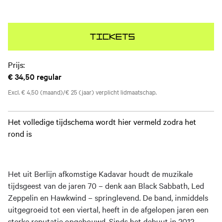
Tickets
Prijs:
€ 34,50
regular
Excl. € 4,50 (maand)/€ 25 (jaar) verplicht lidmaatschap.
Het volledige tijdschema wordt hier vermeld zodra het
rond is
Het uit Berlijn afkomstige Kadavar houdt de muzikale
tijdsgeest van de jaren 70 – denk aan Black Sabbath, Led
Zeppelin en Hawkwind – springlevend. De band, inmiddels
uitgegroeid tot een viertal, heeft in de afgelopen jaren een
sterke reputatie opgebouwd. Sinds het debuut in 2012