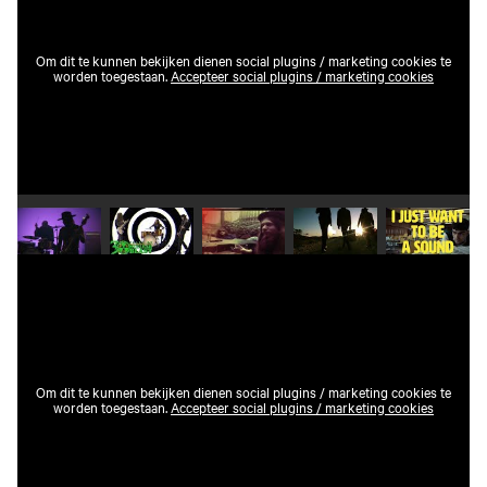
Om dit te kunnen bekijken dienen social plugins / marketing cookies te
worden toegestaan.
Accepteer social plugins / marketing cookies
Speel video 1 af
Speel video 2 af
Speel video 3 af
Speel video 4 af
Speel vid
Om dit te kunnen bekijken dienen social plugins / marketing cookies te
worden toegestaan.
Accepteer social plugins / marketing cookies