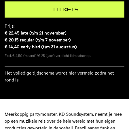
Tickets
Prijs:
€ 22,45
late (t/m 21 november)
€ 20,15
regular (t/m 7 november)
€ 14,40
early bird (t/m 31 augustus)
Excl. € 4,50 (maand)/€ 25 (jaar) verplicht lidmaatschap.
Het volledige tijdschema wordt hier vermeld zodra het
rond is
Meerkoppig partymonster, KD Soundsystem, neemt je mee
op een muzikale reis over de hele wereld met hun eigen
producties geworteld in dancehall, Braziliaanse funk en