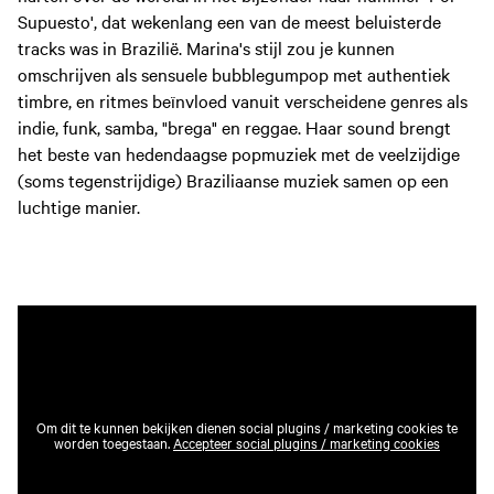
Supuesto', dat wekenlang een van de meest beluisterde
tracks was in Brazilië. Marina's stijl zou je kunnen
omschrijven als sensuele bubblegumpop met authentiek
timbre, en ritmes beïnvloed vanuit verscheidene genres als
indie, funk, samba, "brega" en reggae. Haar sound brengt
het beste van hedendaagse popmuziek met de veelzijdige
(soms tegenstrijdige) Braziliaanse muziek samen op een
luchtige manier.
Om dit te kunnen bekijken dienen social plugins / marketing cookies te
worden toegestaan.
Accepteer social plugins / marketing cookies