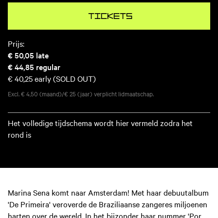
Tickets
Prijs:
€ 50,05
late
€ 44,85
regular
€ 40,25
early (SOLD OUT)
Excl. € 4,50 (maand)/€ 25 (jaar) verplicht lidmaatschap.
Het volledige tijdschema wordt hier vermeld zodra het
rond is
Marina Sena komt naar Amsterdam! Met haar debuutalbum
'De Primeira' veroverde de Braziliaanse zangeres miljoenen
harten over de wereld. In het bijzonder haar nummer 'Por