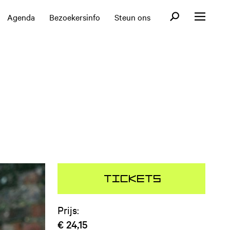
Open zoekformul
Agenda
Bezoekersinfo
Steun ons
Open menu
Tickets
Prijs:
€ 24,15