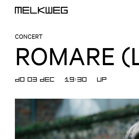
Logo, naar home
CONCERT
ROMARE (L
DO 03 DEC
19:30
UP