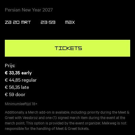
Persian New Year 2027
ZA 20 MRT
23:59
MAX
Tickets
Prijs:
€ 33,35
early
€ 44,85
regular
€ 56,35
late
€ 59
door
Minimumleeftijd
18+
Additionally, a Merch add-on is available, including: priority during the Meet &
Greet with Vessbroz and one (1) signed merch item during the event at the
merch point. This option is provided by the event organizer. Melkweg is not
responsible for the handling of Meet & Greet tickets.