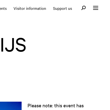
Open search fo
ents
Visitor information
Support us
Open menu
IJS
Please note: this event has