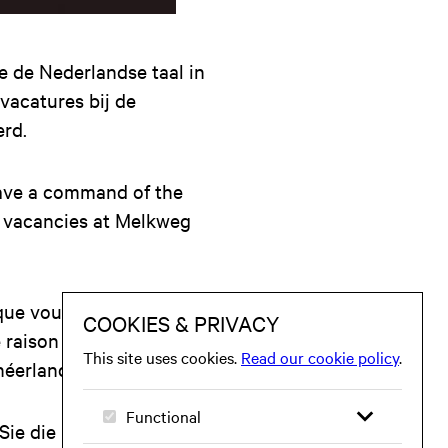
je de Nederlandse taal in
vacatures bij de
erd.
 have a command of the
, vacancies at Melkweg
que vous maîtrisiez la
 raison que les offres
éerlandais.
 Sie die niederländische