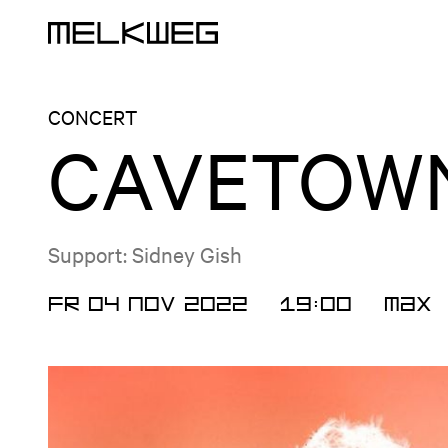
Logo, to home
CONCERT
CAVETOW
Support: Sidney Gish
FR 04 NOV 2022
19:00
Max