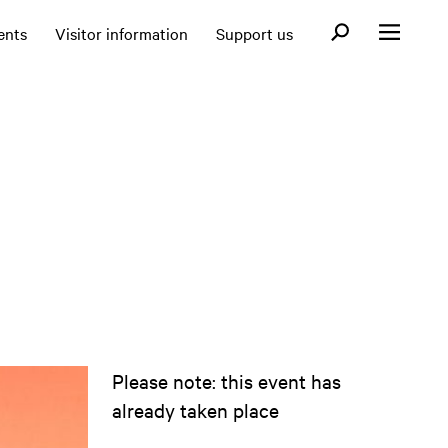
Open search fo
ents
Visitor information
Support us
Open menu
Please note: this event has
already taken place