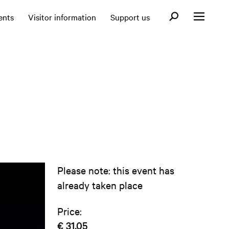
Open search fo
ents
Visitor information
Support us
Open menu
Please note: this event has
already taken place
Price:
€ 31,05