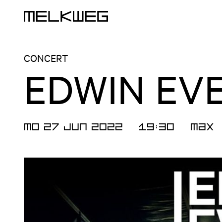
Logo, to home
CONCERT
EDWIN EV
MO 27 JUN 2022
19:30
Max