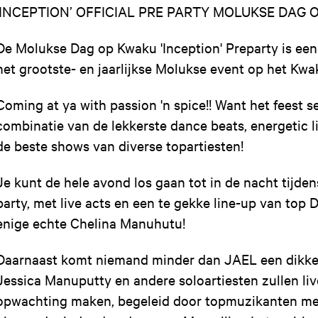
‘INCEPTION’ OFFICIAL PRE PARTY MOLUKSE DAG
De Molukse Dag op Kwaku 'Inception' Preparty is een f
het grootste- en jaarlijkse Molukse event op het Kw
Coming at ya with passion 'n spice!! Want het feest se
combinatie van de lekkerste dance beats, energetic li
de beste shows van diverse topartiesten!
Je kunt de hele avond los gaan tot in de nacht tijdens
party, met live acts en een te gekke line-up van top D
enige echte Chelina Manuhutu!
Daarnaast komt niemand minder dan JAEL een dikke 
Jessica Manuputty en andere soloartiesten zullen li
opwachting maken, begeleid door topmuzikanten met