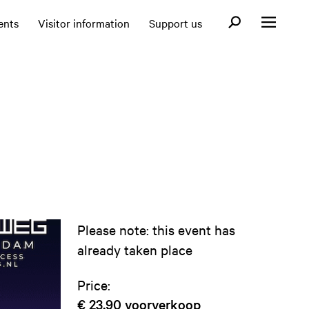
Open search fo
ents
Visitor information
Support us
Open menu
Please note: this event has
already taken place
Price:
€ 23,90
voorverkoop