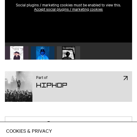
Social plugins / marketing cookies must be enabled to view this.
Accept social plugins / marketing cookies
Play video 1
Play video 2
Play video 3
Part of
Hiphop
Attend on Facebook