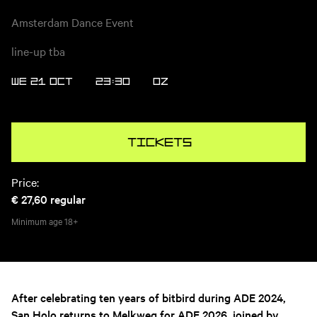
Amsterdam Dance Event
line-up tba
WE 21 OCT
23:30
OZ
Tickets
Price:
€ 27,60
regular
Minimum age
18+
After celebrating ten years of bitbird during ADE 2024,
San Holo returns to Melkweg for ADE 2026, joined by