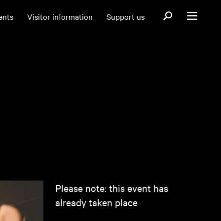
Open search fo
ents
Visitor information
Support us
Open menu
Please note: this event has
already taken place