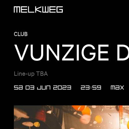
Logo, to home
CLUB
VUNZIGE 
Line-up TBA
SA 03 JUN 2023
23:59
Max