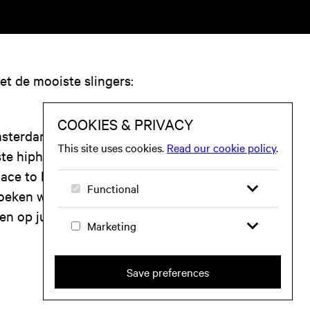
t de mooiste slingers:
Amsterdamse zomer
ste hiphop, R&B en
lace to be your vunzige
boeken wordt. Breng je
en op jullie, Damsco, so