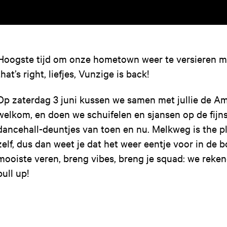
Hoogste tijd om onze hometown weer te versieren me
that’s right, liefjes, Vunzige is back!
Op zaterdag 3 juni kussen we samen met jullie de 
welkom, en doen we schuifelen en sjansen op de fijn
dancehall-deuntjes van toen en nu. Melkweg is the p
zelf, dus dan weet je dat het weer eentje voor in de 
mooiste veren, breng vibes, breng je squad: we reken
pull up!