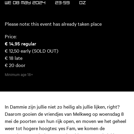
WE 08 MAY 2024
23:59
OZ
Please note: this event has already taken place
Price:
€ 14,95
regular
€ 12,50
early (SOLD OUT)
€ 18
late
€ 20
door
Minimum age
18+
In Dammie zijn jullie niet zo heilig als jullie lijken, right?
Daarom gooien de vriendjes van Melkweg op woensdag 8
mei de poorten van hun rijk open, en moven we het geheel
weer tot hogere hoogtes: yes Fam, we komen de