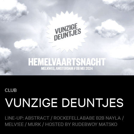
CLUB
VUNZIGE DEUNTJES
LINE-UP: ABSTRACT / ROCKEFELLABABE B2B NAYLA /
MELV!EE / MURK / HOSTED BY RUDEBWOY MATSKO