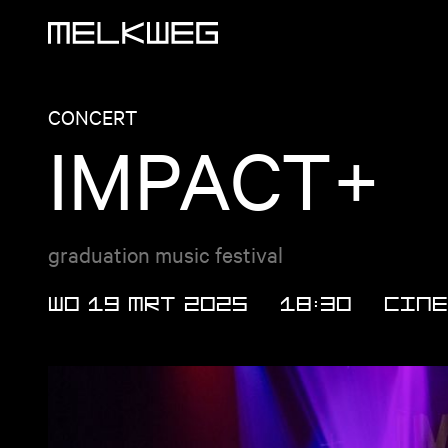
Logo, naar home
CONCERT
IMPACT+
graduation music festival
WO 19 MRT 2025
18:30
Cin