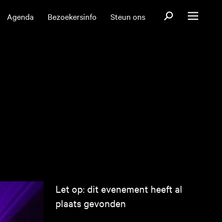
Open zoekformul
Agenda
Bezoekersinfo
Steun ons
Open menu
Let op: dit evenement heeft al
plaats gevonden