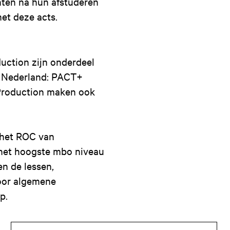
enten na hun afstuderen
met deze acts.
ction zijn onderdeel
in Nederland: PACT+
Production maken ook
 het ROC van
het hoogste mbo niveau
en de lessen,
voor algemene
ap.