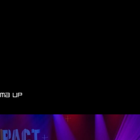
ema
UP