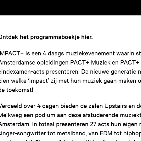
Ontdek het programmaboekje hier.
IMPACT+ is een 4 daags muziekevenement waarin s
Amsterdamse opleidingen PACT+ Muziek en PACT+ 
eindexamen-acts presenteren. De nieuwe generatie m
zien welke ‘impact’ zij met hun muziek gaan maken
de toekomst!
Verdeeld over 4 dagen bieden de zalen Upstairs en 
Melkweg een podium aan deze afstuderende muziek
Amsterdam. In totaal presenteren 27 acts hun eigen 
singer-songwriter tot metalband, van EDM tot hiphop;