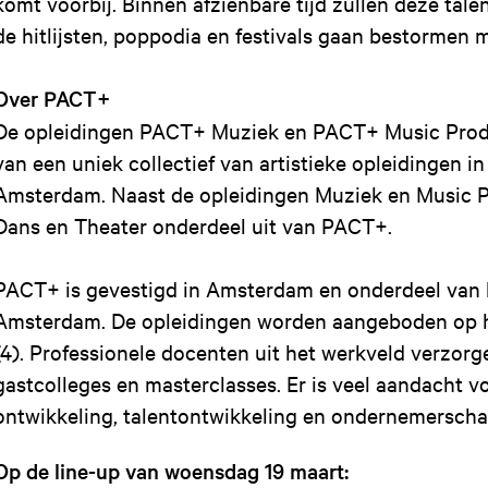
komt voorbij. Binnen afzienbare tijd zullen deze tal
de hitlijsten, poppodia en festivals gaan bestormen 
Over PACT+
De opleidingen PACT+ Muziek en PACT+ Music Produ
van een uniek collectief van artistieke opleidingen 
Amsterdam. Naast de opleidingen Muziek en Music 
Dans en Theater onderdeel uit van PACT+.
PACT+ is gevestigd in Amsterdam en onderdeel van
Amsterdam. De opleidingen worden aangeboden op 
(4). Professionele docenten uit het werkveld verzorg
gastcolleges en masterclasses. Er is veel aandacht 
ontwikkeling, talentontwikkeling en ondernemersch
Op de line-up van woensdag 19 maart: