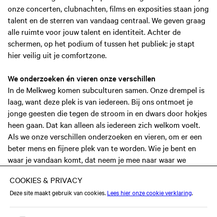
onze concerten, clubnachten, films en exposities staan jong
talent en de sterren van vandaag centraal. We geven graag
alle ruimte voor jouw talent en identiteit. Achter de
schermen, op het podium of tussen het publiek: je stapt
hier veilig uit je comfortzone.
We onderzoeken én vieren onze verschillen
In de Melkweg komen subculturen samen. Onze drempel is
laag, want deze plek is van iedereen. Bij ons ontmoet je
jonge geesten die tegen de stroom in en dwars door hokjes
heen gaan. Dat kan alleen als iedereen zich welkom voelt.
Als we onze verschillen onderzoeken en vieren, om er een
beter mens en fijnere plek van te worden. Wie je bent en
waar je vandaan komt, dat neem je mee naar waar we
samen naartoe gaan! Wil jij met ons meebouwen? Dan
nodigen we je van harte uit om bij ons te solliciteren.
Geen vacatures