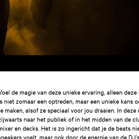
Voel de magie van deze unieke ervaring, alleen deze
is niet zomaar een optreden, maar een unieke kans o
te maken, alsof ze speciaal voor jou draaien. In deze 
zijwaarts naar het publiek of in het midden van de cl
mixer en decks. Het is zo ingericht dat je de beats ni
speakers voelt, maar ook door de energie van de DJ’s