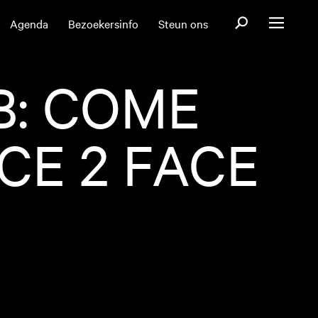
Open zoekformul
Agenda
Bezoekersinfo
Steun ons
Open menu
B: COME
CE 2 FACE