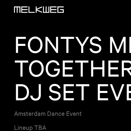
Logo, naar home
FONTYS MD
TOGETHER 
DJ SET EV
Amsterdam Dance Event
Lineup TBA