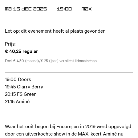
MA 15 DEC 2025
19:00
MAX
Let op: dit evenement heeft al plaats gevonden
Prijs:
€ 40,25
regular
Excl. € 4,50 (maand)/€ 25 (jaar) verplicht lidmaatschap.
19:00 Doors
19:45 Clarry Berry
20:15 FS Green
21:15 Aminé
Waar het ooit begon bij Encore, en in 2019 werd opgevolgd
door een uitverkochte show in de MAX, keert Aminé nu