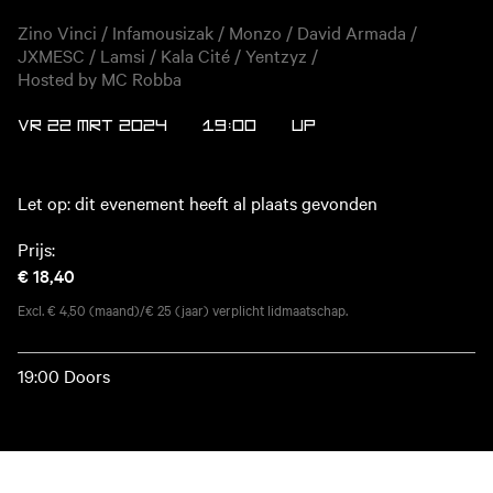
Zino Vinci / Infamousizak / Monzo / David Armada /
JXMESC / Lamsi / Kala Cité / Yentzyz /
Hosted by MC Robba
VR 22 MRT 2024
19:00
UP
Let op: dit evenement heeft al plaats gevonden
Prijs:
€ 18,40
Excl. € 4,50 (maand)/€ 25 (jaar) verplicht lidmaatschap.
19:00 Doors