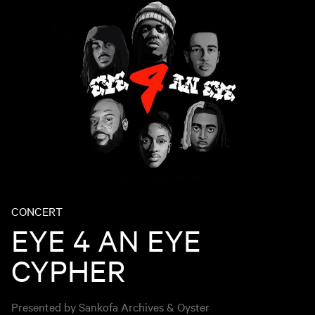
CONCERT
EYE 4 AN EYE
CYPHER
Presented by Sankofa Archives & Oyster