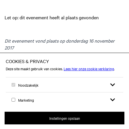
Let op: dit evenement heeft al plaats gevonden
Dit evenement vond plaats op donderdag 16 november
2017
Open zoekfor
Open me
Logo, naar home