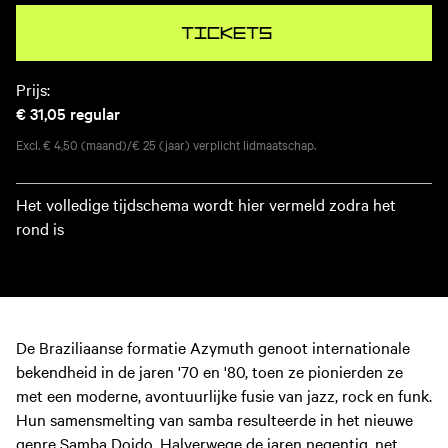
Tickets
Prijs:
€ 31,05
regular
Excl. € 4,50 (maand)/€ 25 (jaar) verplicht lidmaatschap.
Het volledige tijdschema wordt hier vermeld zodra het
rond is
De Braziliaanse formatie Azymuth genoot internationale
bekendheid in de jaren '70 en '80, toen ze pionierden ze
met een moderne, avontuurlijke fusie van jazz, rock en funk.
Hun samensmelting van samba resulteerde in het nieuwe
genre Samba Doido. Halverwege de jaren negentig, net