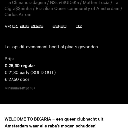
Tia Climandradagem / N3sh4SUDaKa / Mother Lucía / La
Cigra$$ninha / Brazilian Queer community of Amsterdam /
Carlos Arrom
VR 01 AUG 2025
23:30
OZ
Let op: dit evenement heeft al plaats gevonden
Prijs:
€ 25,30
regular
€ 21,30
early (SOLD OUT)
€ 27,50
door
Minimumleeftijd
18+
WELCOME TO BIXARIA – een queer clubnacht uit
Amsterdam waar alle raba’s mogen schudden!