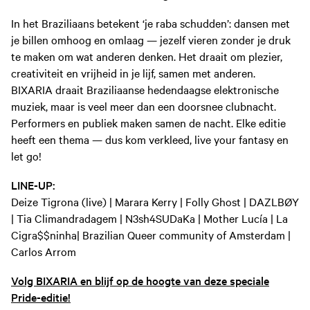
In het Braziliaans betekent ‘je raba schudden’: dansen met
je billen omhoog en omlaag — jezelf vieren zonder je druk
te maken om wat anderen denken. Het draait om plezier,
creativiteit en vrijheid in je lijf, samen met anderen.
BIXARIA draait Braziliaanse hedendaagse elektronische
muziek, maar is veel meer dan een doorsnee clubnacht.
Performers en publiek maken samen de nacht. Elke editie
heeft een thema — dus kom verkleed, live your fantasy en
let go!
LINE-UP:
Deize Tigrona (live) | Marara Kerry | Folly Ghost | DAZLBØY
| Tia Climandradagem | N3sh4SUDaKa | Mother Lucía | La
Cigra$$ninha| Brazilian Queer community of Amsterdam |
Carlos Arrom
Volg BIXARIA en blijf op de hoogte van deze speciale
Pride-editie!