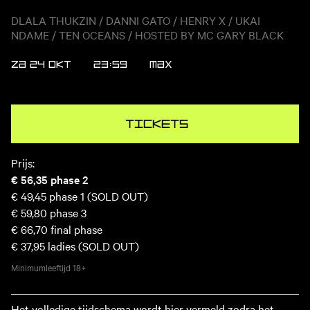
DLALA THUKZIN / DANNI GATO / HENRY X / UKAI
NDAME / TEN OCEANS / HOSTED BY MC GARY BLACK
ZA 24 OKT
23:59
MAX
Tickets
Prijs:
€ 56,35
phase 2
€ 49,45
phase 1 (SOLD OUT)
€ 59,80
phase 3
€ 66,70
final phase
€ 37,95
ladies (SOLD OUT)
Minimumleeftijd
18+
Het volledige tijdschema wordt hier vermeld zodra het