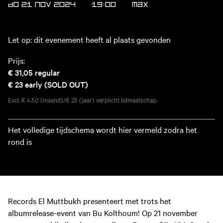
DO 21 NOV 2024
19:00
MAX
Let op: dit evenement heeft al plaats gevonden
Prijs:
€ 31,05
regular
€ 23
early (SOLD OUT)
Excl. € 4,50 (maand)/€ 25 (jaar) verplicht lidmaatschap.
Het volledige tijdschema wordt hier vermeld zodra het
rond is
Records El Muttbukh presenteert met trots het
albumrelease-event van Bu Kolthoum! Op 21 november