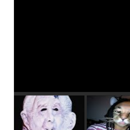
Speel video 1 af
Spee