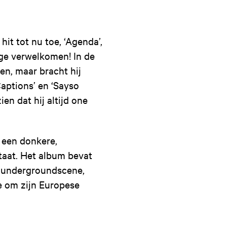
it tot nu toe, ‘Agenda’,
age verwelkomen! In de
en, maar bracht hij
Captions’ en ‘Sayso
en dat hij altijd one
r een donkere,
taat. Het album bevat
e undergroundscene,
e om zijn Europese