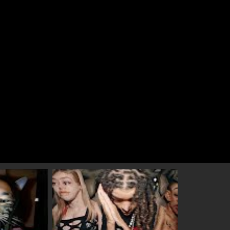
l video 2 af
Speel video 3 af