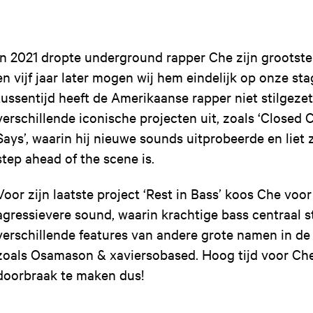
In 2021 dropte underground rapper Che zijn grootste h
en vijf jaar later mogen wij hem eindelijk op onze st
tussentijd heeft de Amerikaanse rapper niet stilgezet
verschillende iconische projecten uit, zoals ‘Closed 
Says’, waarin hij nieuwe sounds uitprobeerde en liet zi
step ahead of the scene is.
Voor zijn laatste project ‘Rest in Bass’ koos Che voo
agressievere sound, waarin krachtige bass centraal s
verschillende features van andere grote namen in d
zoals Osamason & xaviersobased. Hoog tijd voor Ch
doorbraak te maken dus!