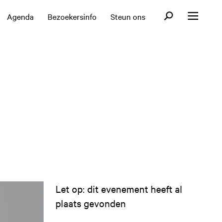
Open zoekformul
Agenda
Bezoekersinfo
Steun ons
Open menu
Let op: dit evenement heeft al
plaats gevonden