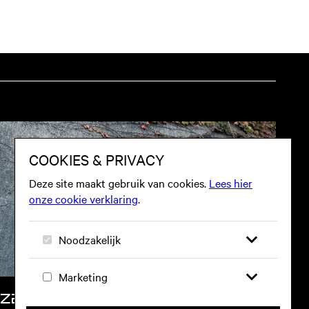
 beweging op website
ZA 10 OKT