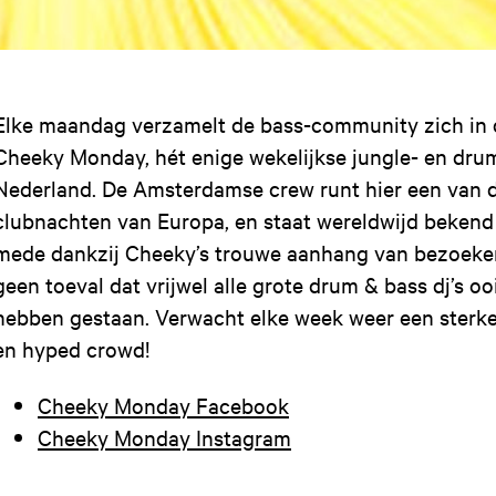
Elke maandag verzamelt de bass-community zich in
Cheeky Monday, hét enige wekelijkse jungle- en dru
Nederland. De Amsterdamse crew runt hier een van 
clubnachten van Europa, en staat wereldwijd bekend
mede dankzij Cheeky’s trouwe aanhang van bezoekers,
geen toeval dat vrijwel alle grote drum & bass dj’s 
hebben gestaan. Verwacht elke week weer een sterke 
en hyped crowd!
Cheeky Monday Facebook
Cheeky Monday Instagram