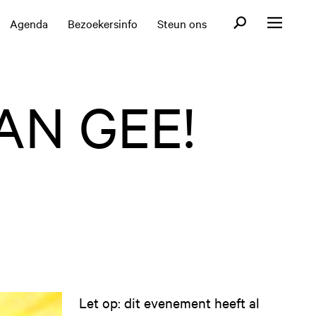
Open zoekformul
Agenda
Bezoekersinfo
Steun ons
Open menu
AN GEE!
Let op: dit evenement heeft al