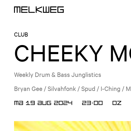
Logo, naar home
CLUB
CHEEKY M
Weekly Drum & Bass Junglistics
Bryan Gee / Silvahfonk / Spud / I-Ching / M
MA 19 AUG 2024
23:00
OZ