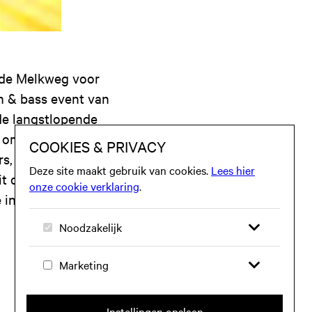
 de Melkweg voor
m & bass event van
de langstlopende
 om de goede sfeer,
 dj’s en mc’s. Het is
ooit op Cheeky Monday
internationale line-up