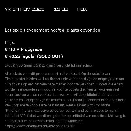
VR 14 NOV 2025
19:00
MAX
Let op: dit evenement heeft al plaats gevonden
Prijs:
€ 110
VIP upgrade
€ 40,25
regular (SOLD OUT)
Excl. € 4,50 (maand)/€ 25 (jaar) verplicht lidmaatschap.
Alle tickets voor dit programma zijn uitverkocht. Op de website van
Ticketmaster bieden we kaartkopers die verhinderd zijn de mogelijkheid om
hun tickets op een betrouwbare manier door te verkopen. Tickets die elders
worden aangeboden zijn doorverkochte tickets die meestal voor een veel
hoger bedrag worden verkocht en waarvan wij de geldigheid niet kunnen
garanderen. Let op: er zijn oplichters actief! | Voor dit concert is ook een losse
VIP-upgrade te koop. Deze bestaat uit: Meet & Greet with Christone
“Kingfish” Ingram, exclusive autographed item and early access to merch
table. Het VIP-ticket wordt aangeboden op initiatief van de artiest. Melkweg is
niet betrokken bij de samenstelling of afwikkeling.
https://www.ticketmaster.nl/event/414170718