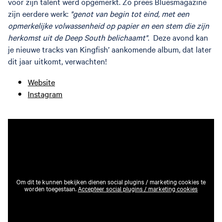
voor zijn talent werd opgemerkt. Zo prees Bluesmagazine
zijn eerdere werk:
"genot van begin tot eind, met een
opmerkelijke volwassenheid op papier en een stem die zijn
herkomst uit de Deep South belichaamt".
Deze avond kan
je nieuwe tracks van Kingfish’ aankomende album, dat later
dit jaar uitkomt, verwachten!
Website
Instagram
Om dit te kunnen bekijken dienen social plugins / marketing cookies te
worden toegestaan.
Accepteer social plugins / marketing cookies