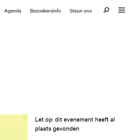
Open zoekformul
Agenda
Bezoekersinfo
Steun ons
Open menu
Let op: dit evenement heeft al
plaats gevonden