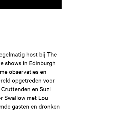
egelmatig host bij The
ze shows in Edinburgh
mme observaties en
ereld opgetreden voor
l Cruttenden en Suzi
 or Swallow met Lou
oemde gasten en dronken