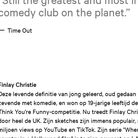
comedy club on the planet.”
Time Out
Finlay Christie
Deze levende definitie van jong geleerd, oud gedaan 
zevende met komedie, en won op 19-jarige leeftijd d
Think You're Funny-competitie. Nu treedt Finlay Chr
door heel de UK. Zijn sketches zijn immens populair
miljoen views op YouTube en TikTok. Zijn serie "When