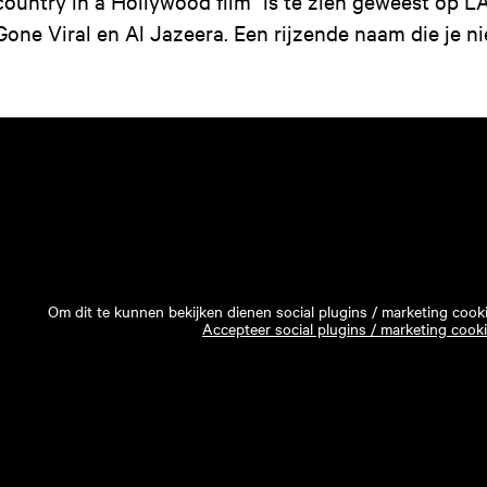
country in a Hollywood film" is te zien geweest op LA
Gone Viral en Al Jazeera. Een rijzende naam die je ni
Om dit te kunnen bekijken dienen social plugins / marketing cook
Accepteer social plugins / marketing cook