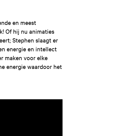
kende en meest
! Of hij nu animaties
ert; Stephen slaagt er
een energie en intellect
er maken voor elke
he energie waardoor het