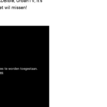
DBible, UrbanTV, It's
et wil missen!
ies te worden toegestaan.
ies