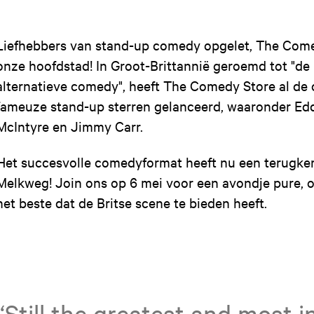
Liefhebbers van stand-up comedy opgelet, The Com
onze hoofdstad! In Groot-Brittannië geroemd tot "de
alternatieve comedy", heeft The Comedy Store al de c
fameuze stand-up sterren gelanceerd, waaronder Edd
McIntyre en Jimmy Carr.
Het succesvolle comedyformat heeft nu een terugke
Melkweg! Join ons op 6 mei voor een avondje pure,
het beste dat de Britse scene te bieden heeft.
“Still the greatest and most in