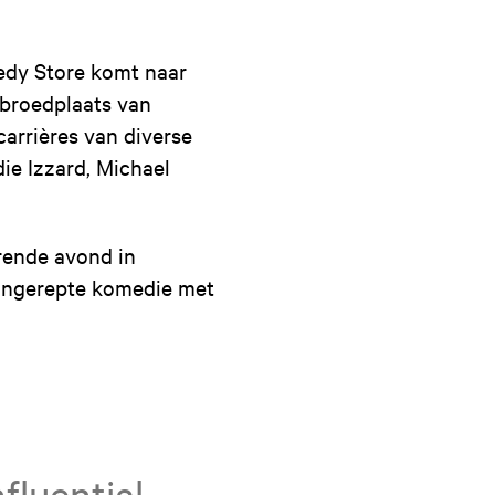
edy Store komt naar
 broedplaats van
arrières van diverse
ie Izzard, Michael
rende avond in
 ongerepte komedie met
fluential