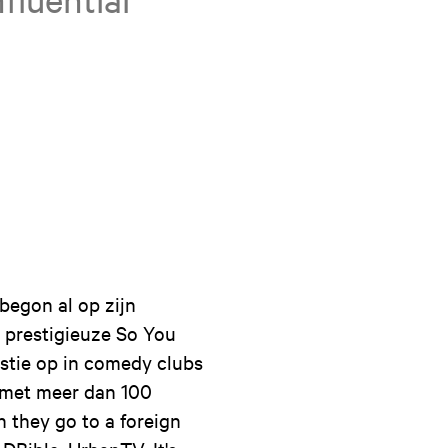
begon al op zijn
e prestigieuze So You
istie op in comedy clubs
, met meer dan 100
 they go to a foreign