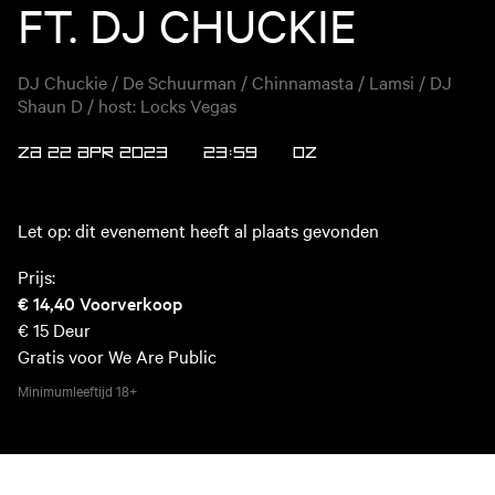
FT. DJ CHUCKIE
DJ Chuckie / De Schuurman / Chinnamasta / Lamsi / DJ
Shaun D / host: Locks Vegas
ZA 22 APR 2023
23:59
OZ
Let op: dit evenement heeft al plaats gevonden
Prijs:
€ 14,40
Voorverkoop
€ 15
Deur
Gratis voor We Are Public
Minimumleeftijd
18+