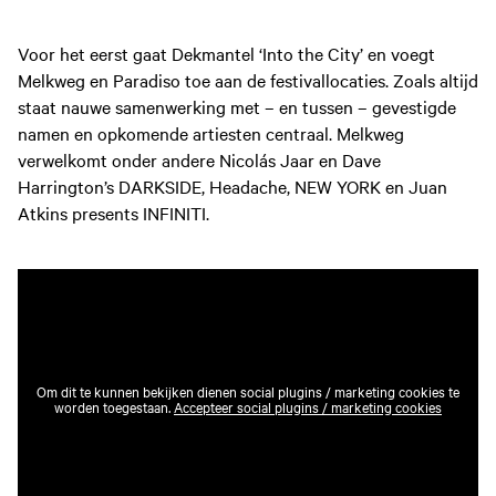
Voor het eerst gaat Dekmantel ‘Into the City’ en voegt
Melkweg en Paradiso toe aan de festivallocaties. Zoals altijd
staat nauwe samenwerking met – en tussen – gevestigde
namen en opkomende artiesten centraal. Melkweg
verwelkomt onder andere Nicolás Jaar en Dave
Harrington’s DARKSIDE, Headache, NEW YORK en Juan
Atkins presents INFINITI.
Om dit te kunnen bekijken dienen social plugins / marketing cookies te
worden toegestaan.
Accepteer social plugins / marketing cookies