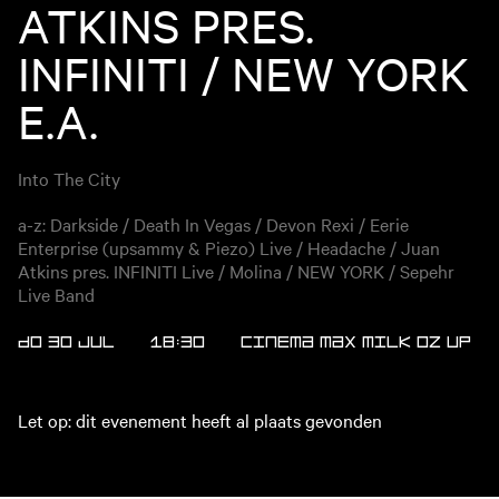
ATKINS PRES.
INFINITI / NEW YORK
E.A.
Into The City
a-z: Darkside / Death In Vegas / Devon Rexi / Eerie
Enterprise (upsammy & Piezo) Live / Headache / Juan
Atkins pres. INFINITI Live / Molina / NEW YORK / Sepehr
Live Band
DO 30 JUL
18:30
CINEMA
MAX
MILK
OZ
UP
Let op: dit evenement heeft al plaats gevonden