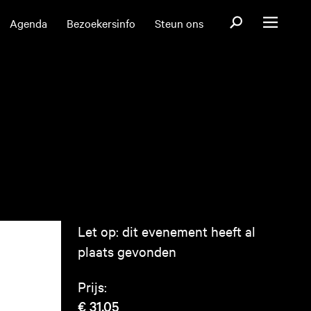
Open zoekformul
Agenda
Bezoekersinfo
Steun ons
Open menu
Let op: dit evenement heeft al
plaats gevonden
Prijs:
€ 31,05