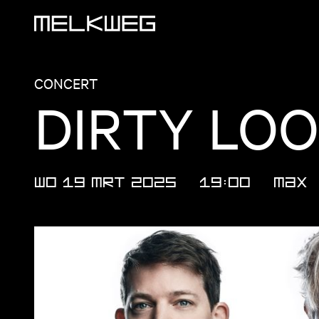
Logo, naar home
CONCERT
DIRTY LO
WO 19 MRT 2025
19:00
MAX