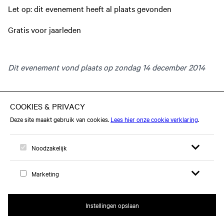
Let op: dit evenement heeft al plaats gevonden
Gratis voor jaarleden
Dit evenement vond plaats op zondag 14 december 2014
Open zoekfor
Open me
Logo, naar home