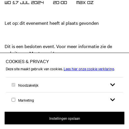
WO 17 JUL 2024
20:00
MAX
OZ
Let op: dit evenement heeft al plaats gevonden
Dit is een besloten event. Voor meer informatie zie de
website
van Montessori Lyceum.
Open zoekfor
Open me
Logo, naar home