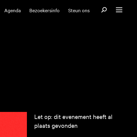
Open zoekformul
Agenda
Bezoekersinfo
Steun ons
Open menu
Let op: dit evenement heeft al
plaats gevonden