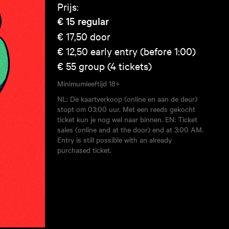
Prijs:
€ 15
regular
€ 17,50
door
€ 12,50
early entry (before 1:00)
€ 55
group (4 tickets)
Minimumleeftijd
18+
NL: De kaartverkoop (online en aan de deur)
stopt om 03:00 uur. Met een reeds gekocht
ticket kun je nog wel naar binnen. EN: Ticket
sales (online and at the door) end at 3:00 AM.
Entry is still possible with an already
purchased ticket.