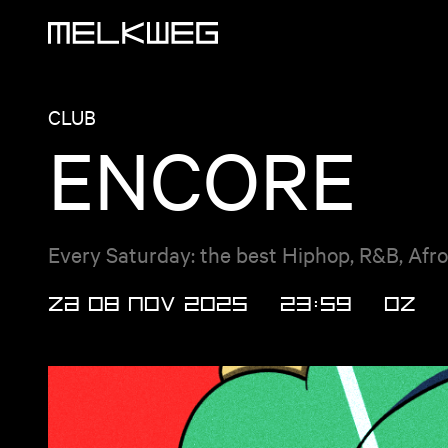
Logo, naar home
CLUB
ENCORE
Every Saturday: the best Hiphop, R&B, Afr
ZA 08 NOV 2025
23:59
OZ