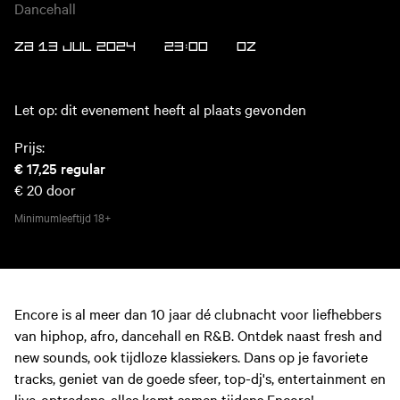
Dancehall
ZA 13 JUL 2024
23:00
OZ
Let op: dit evenement heeft al plaats gevonden
Prijs:
€ 17,25
regular
€ 20
door
Minimumleeftijd
18+
Encore is al meer dan 10 jaar dé clubnacht voor liefhebbers
van hiphop, afro, dancehall en R&B. Ontdek naast fresh and
new sounds, ook tijdloze klassiekers. Dans op je favoriete
tracks, geniet van de goede sfeer, top-dj's, entertainment en
live-optredens, alles komt samen tijdens Encore!