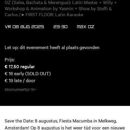
OZ (Salsa, Bachata & Merengue): Latin Master + Willy +
Workshop & Animation by Yasmin + Show by Steffi &
Carlos / ▸ FIRST FLOOR: Latin Karaoke
VR 08 AUG 2025
23:30
MAX
OZ
Let op: dit evenement heeft al plaats gevonden
Prijs:
€ 17,50
regular
€ 16
early (SOLD OUT)
€ 19
late / door
Minimumleeftijd
18+
Save the Date: 8 augustus, Fiesta Macumba in Melkweg,
Amsterdam! Op 8 augustus is het weer tijd voor een nieuwe