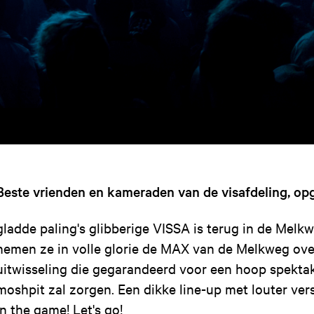
Beste vrienden en kameraden van de visafdeling, op
gladde paling's glibberige VISSA is terug in de Melkw
nemen ze in volle glorie de MAX van de Melkweg over
uitwisseling die gegarandeerd voor een hoop spektak
moshpit zal zorgen. Een dikke line-up met louter ver
in the game! Let's go!