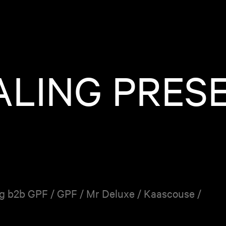
ALING PRES
ng b2b GPF / GPF / Mr Deluxe / Kaascouse /