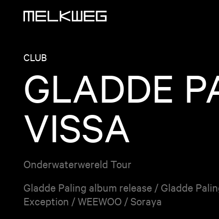
Logo, naar home
CLUB
GLADDE P
VISSA
Onderwaterwereld Tour
Gladde Paling album release / Gladde Pali
Exception / WEEWOO / Soraya