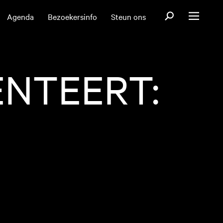
Open zoekformul
Agenda
Bezoekersinfo
Steun ons
Open menu
ENTEERT: