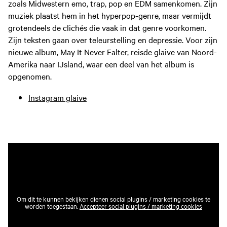
zoals Midwestern emo, trap, pop en EDM samenkomen. Zijn
muziek plaatst hem in het hyperpop-genre, maar vermijdt
grotendeels de clichés die vaak in dat genre voorkomen.
Zijn teksten gaan over teleurstelling en depressie. Voor zijn
nieuwe album, May It Never Falter, reisde glaive van Noord-
Amerika naar IJsland, waar een deel van het album is
opgenomen.
Instagram glaive
Om dit te kunnen bekijken dienen social plugins / marketing cookies te
worden toegestaan.
Accepteer social plugins / marketing cookies