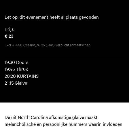
Let op: dit evenement heeft al plaats gevonden
Prijs:
€ 23
Excl. € 4,50 (maand)/€ 25 (jaar) verplicht lidmaatschap.
19:30 Doors
19:45 Thr6x
20:20 KURTAINS
21:15 Glaive
De uit North Carolina afkomstige glaive maakt
melancholische en persoonlijke nummers waarin invloeden