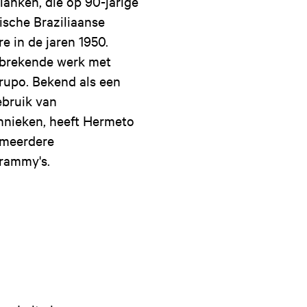
lanken, die op 90-jarige
ische Braziliaanse
e in de jaren 1950.
nbrekende werk met
rupo. Bekend als een
ebruik van
hnieken, heeft Hermeto
 meerdere
rammy's.