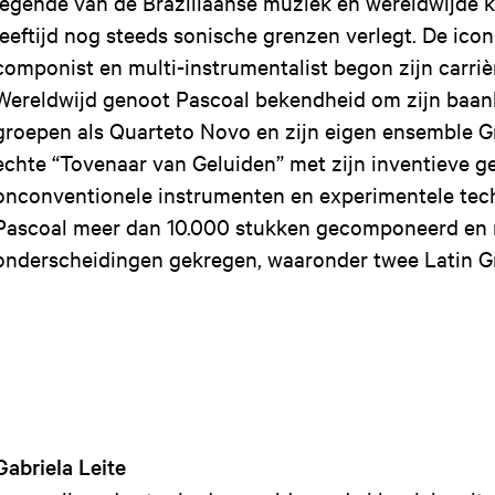
legende van de Braziliaanse muziek en wereldwijde k
leeftijd nog steeds sonische grenzen verlegt. De icon
componist en multi-instrumentalist begon zijn carrièr
Wereldwijd genoot Pascoal bekendheid om zijn baa
groepen als Quarteto Novo en zijn eigen ensemble G
echte “Tovenaar van Geluiden” met zijn inventieve g
onconventionele instrumenten en experimentele tec
Pascoal meer dan 10.000 stukken gecomponeerd en
onderscheidingen gekregen, waaronder twee Latin G
Gabriela Leite