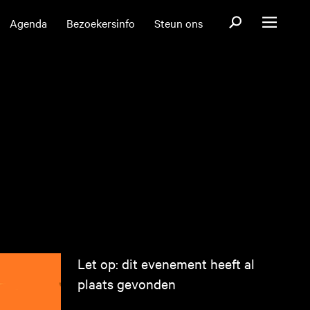
Open zoekformul
Agenda
Bezoekersinfo
Steun ons
Open menu
Let op: dit evenement heeft al
plaats gevonden