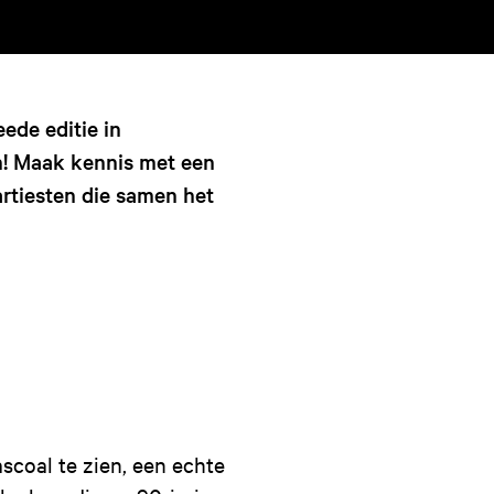
eede editie in
n! Maak kennis met een
artiesten die samen het
coal te zien, een echte