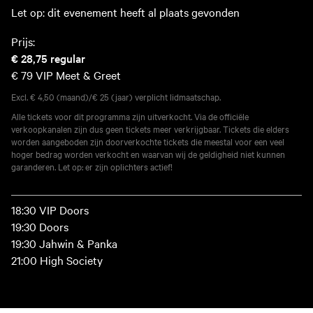
Let op: dit evenement heeft al plaats gevonden
Prijs:
€ 28,75
regular
€ 79
VIP Meet & Greet
Excl. € 4,50 (maand)/€ 25 (jaar) verplicht lidmaatschap.
Alle tickets voor dit programma zijn uitverkocht. Via de officiële
verkoopkanalen zijn dus geen tickets meer verkrijgbaar. Tickets die elders
worden aangeboden zijn doorverkochte tickets die meestal voor een veel
hoger bedrag worden verkocht en waarvan wij de geldigheid niet kunnen
garanderen. Let op: er zijn oplichters actief!
18:30 VIP Doors
19:30 Doors
19:30 Jahwin & Panka
21:00 High Society