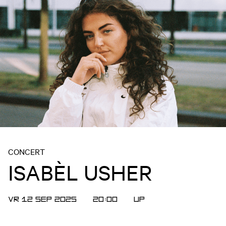
CONCERT
ISABÈL USHER
VR 12 SEP 2025
20:00
UP