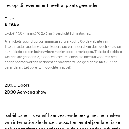
Let op: dit evenement heeft al plaats gevonden
Prijs:
€ 19,55
Excl. € 4,50 (maand)/€ 25 (jaar) verplicht lidmaatschap.
Alle tickets voor dit programma zijn uitverkocht. Op de website van
Ticketmaster bieden we kaartkopers die verhinderd zijn de mogelijkheid om
hun tickets op een betrouwbare manier door te verkopen. Tickets die elders
worden aangeboden zijn doorverkochte tickets die meestal voor een veel
hoger bedrag worden verkocht en waarvan wij de geldigheid niet kunnen
garanderen. Let op: er zijn oplichters actief!
20:00 Doors
20:30 Aanvang show
Isabèl Usher is vanaf haar zestiende bezig met het maken
van internationale dance tracks. Een aantal jaar later is ze
ook songwriter voor artiesten in de Nederlandse industrie.